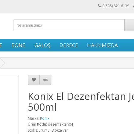
0(535) 821 6139
E
BONE
GALOŞ
DERECE
HAKKIMIZDA
Konix El Dezenfektan Je
500ml
Marka:
Konix
Ürün Kodu: dezenfektan04
Stok Durumu: Stokta var