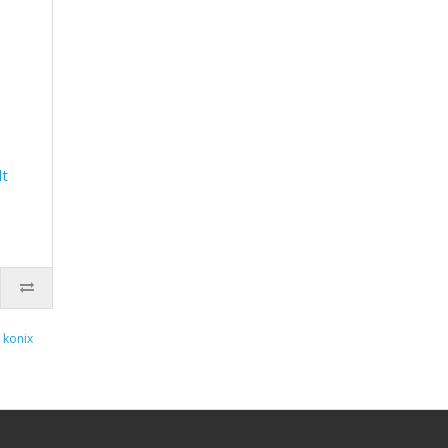
lt
,
konix