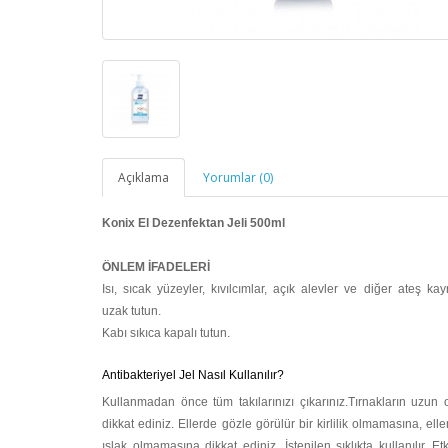
Açıklama
Yorumlar (0)
Konix El Dezenfektan Jeli 500ml
ÖNLEM İFADELERİ
Isı, sıcak yüzeyler, kıvılcımlar, açık alevler ve diğer ateş ka
uzak tutun.
Kabı sıkıca kapalı tutun.
Antibakteriyel Jel Nasıl Kullanılır?
Kullanmadan önce tüm takılarınızı çıkarınız.Tırnakların uzun
dikkat ediniz. Ellerde gözle görülür bir kirlilik olmamasına, elle
ıslak olmamasına dikkat ediniz. İstenilen sıklıkta kullanılır. Etk