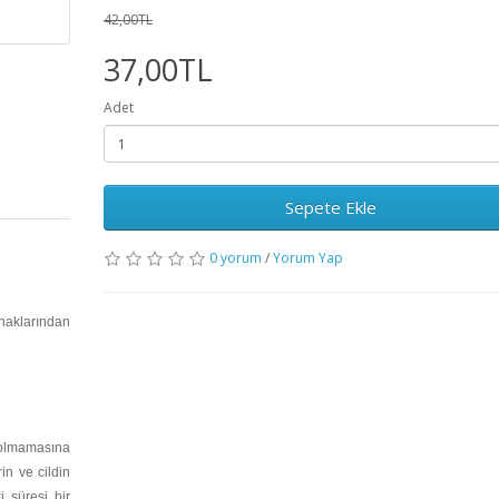
42,00TL
37,00TL
Adet
Sepete Ekle
0 yorum
/
Yorum Yap
ynaklarından
 olmamasına
rin ve cildin
i süresi bir